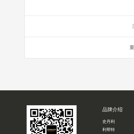
重
品牌介绍
史丹利
利帮特