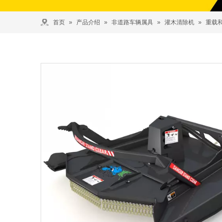
首页
»
产品介绍
»
非道路车辆属具
»
灌木清除机
»
重载