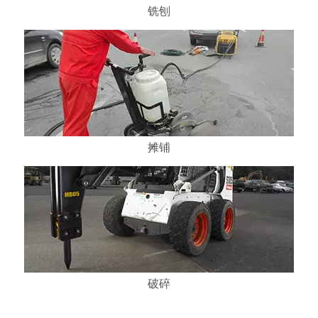
铣刨
摊铺
破碎