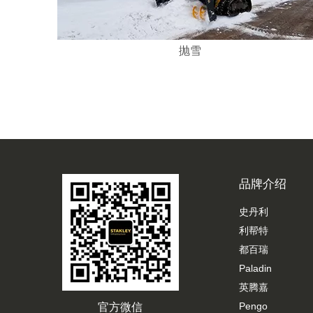
抛雪
品牌介绍
史丹利
利帮特
都百瑞
Paladin
英腾嘉
Pengo
官方微信