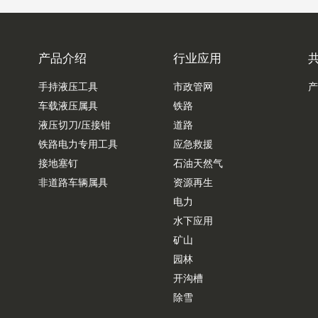
产品介绍
行业应用
手持液压工具
市政管网
产
车载液压属具
铁路
液压切刀/压接钳
道路
铁路电力专用工具
应急救援
接地塞钉
石油天然气
非道路车辆属具
资源再生
电力
水下应用
矿山
园林
开沟槽
除雪