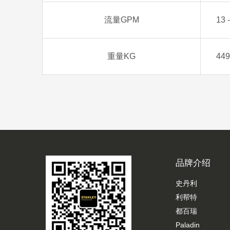
流量GPM
13 
重量KG
449
品牌介绍
史丹利
利帮特
都百瑞
Paladin