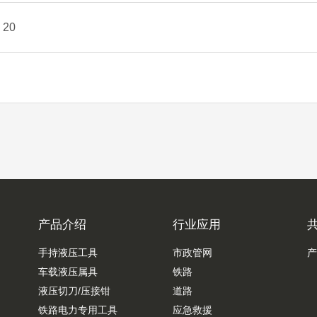
- 20
产品介绍
行业应用
手持液压工具
市政管网
产
车载液压属具
铁路
液压切刀/压接钳
道路
铁路电力专用工具
应急救援