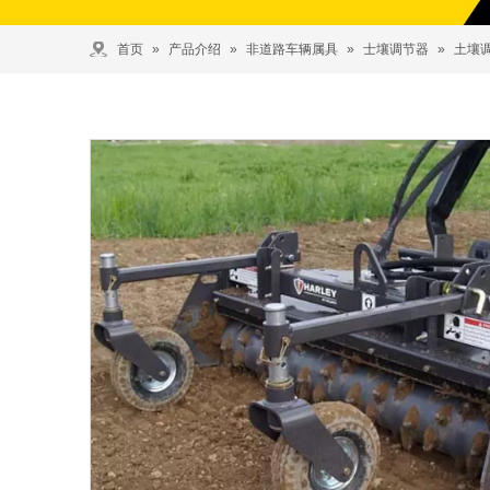
首页
»
产品介绍
»
非道路车辆属具
»
士壤调节器
»
土壤