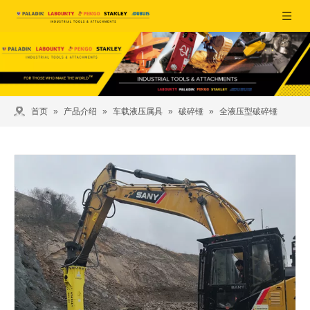
首页
»
产品介绍
»
车载液压属具
»
破碎锤
»
全液压型破碎锤