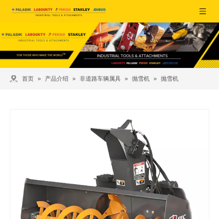
首页
»
产品介绍
»
非道路车辆属具
»
抛雪机
»
抛雪机