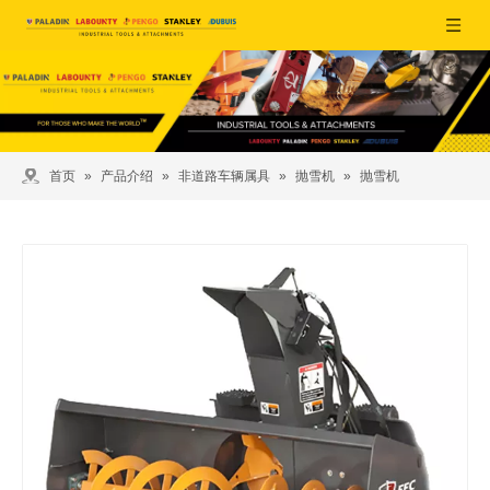
首页
»
产品介绍
»
非道路车辆属具
»
抛雪机
»
抛雪机