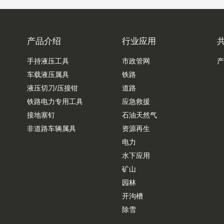
产品介绍
行业应用
手持液压工具
市政管网
产
车载液压属具
铁路
液压切刀/压接钳
道路
铁路电力专用工具
应急救援
接地塞钉
石油天然气
非道路车辆属具
资源再生
电力
水下应用
矿山
园林
开沟槽
除雪