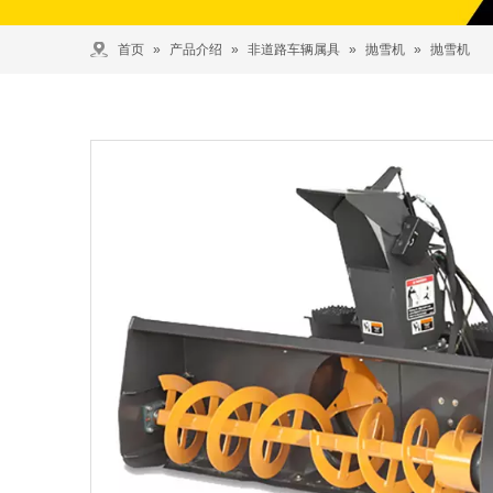
首页
»
产品介绍
»
非道路车辆属具
»
抛雪机
»
抛雪机