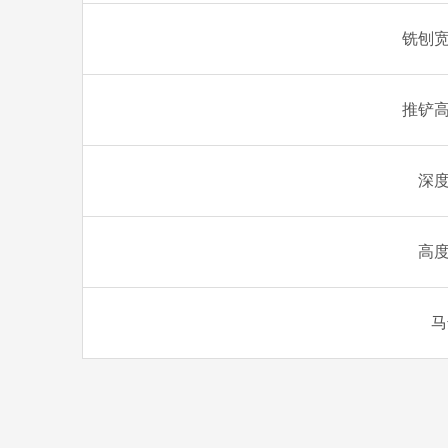
铣刨宽
推铲高
深度
高度
马