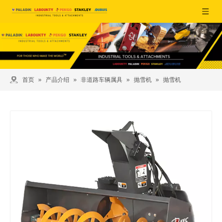
首页
»
产品介绍
»
非道路车辆属具
»
抛雪机
»
抛雪机