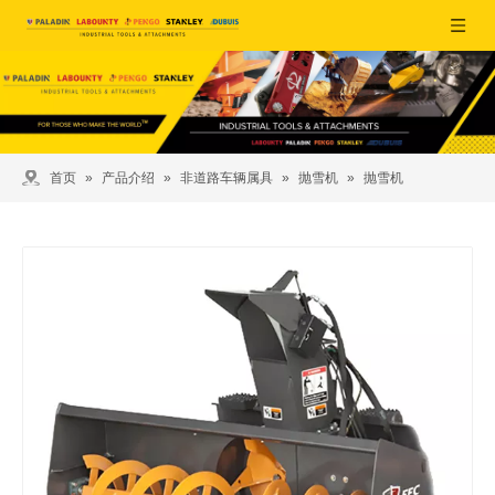
首页
»
产品介绍
»
非道路车辆属具
»
抛雪机
»
抛雪机