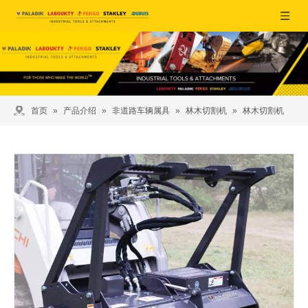
首页
»
产品介绍
»
非道路车辆属具
»
林木切割机
»
林木切割机