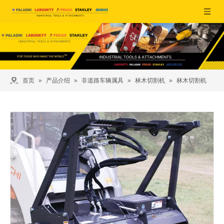
首页
»
产品介绍
»
非道路车辆属具
»
林木切割机
»
林木切割机