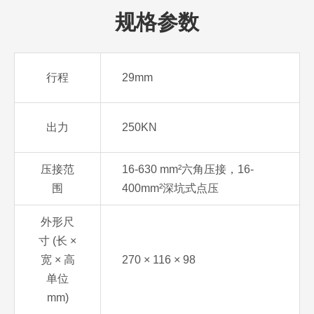
规格参数
行程
29mm
出力
250KN
压接范
16-630 mm²六角压接，16-
围
400mm²深坑式点压
外形尺
寸 (长 ×
宽 × 高
270 × 116 × 98
单位
mm)