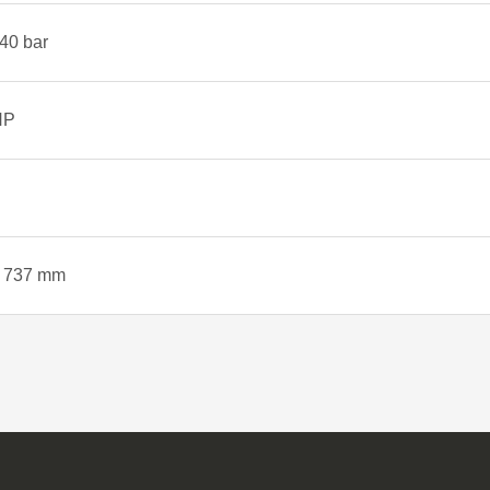
140 bar
HP
x 737 mm